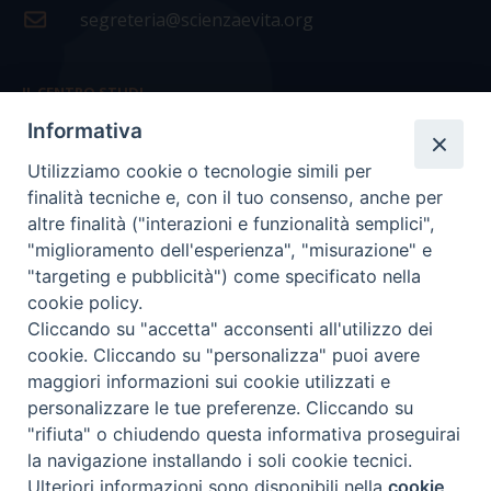
segreteria@scienzaevita.org
IL CENTRO STUDI
Informativa
La nostra storia
Utilizziamo cookie o tecnologie simili per
Statuto
finalità tecniche e, con il tuo consenso, anche per
Presidenza e ufficio presidenza
altre finalità ("interazioni e funzionalità semplici",
"miglioramento dell'esperienza", "misurazione" e
Consiglio scientifico
"targeting e pubblicità") come specificato nella
cookie policy.
Coordinamento nazionale
Cliccando su "accetta" acconsenti all'utilizzo dei
cookie. Cliccando su "personalizza" puoi avere
maggiori informazioni sui cookie utilizzati e
personalizzare le tue preferenze. Cliccando su
"rifiuta" o chiudendo questa informativa proseguirai
COPYRIGHT Scienza & Vita - C.F
96600690588
- Tutti i
la navigazione installando i soli cookie tecnici.
diritti -
Privacy
-
Credits
Ulteriori informazioni sono disponibili nella
cookie
Preferenze Cookie