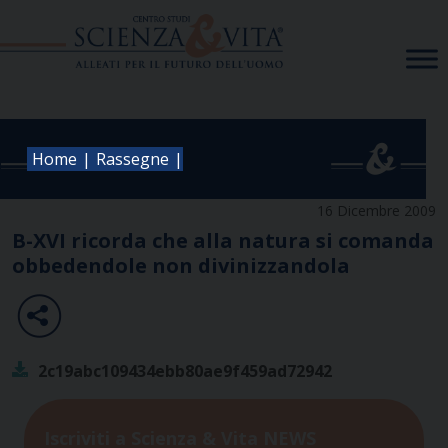
Skip
to
content
|
|
Home
Rassegne
16 Dicembre 2009
B-XVI ricorda che alla natura si comanda
obbedendole non divinizzandola
2c19abc109434ebb80ae9f459ad72942
Iscriviti a Scienza & Vita NEWS