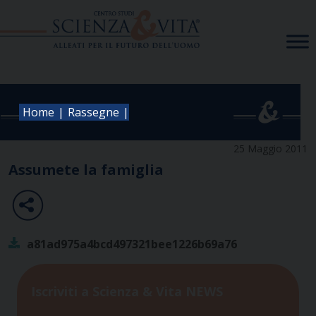
Skip
to
content
|
|
Home
Rassegne
25 Maggio 2011
Assumete la famiglia
a81ad975a4bcd497321bee1226b69a76
Iscriviti a Scienza & Vita NEWS