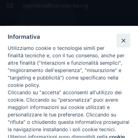
segreteria@scienzaevita.org
IL CENTRO STUDI
Informativa
La nostra storia
Utilizziamo cookie o tecnologie simili per
Statuto
finalità tecniche e, con il tuo consenso, anche per
Presidenza e ufficio presidenza
altre finalità ("interazioni e funzionalità semplici",
"miglioramento dell'esperienza", "misurazione" e
Consiglio scientifico
"targeting e pubblicità") come specificato nella
cookie policy.
Coordinamento nazionale
Cliccando su "accetta" acconsenti all'utilizzo dei
cookie. Cliccando su "personalizza" puoi avere
maggiori informazioni sui cookie utilizzati e
personalizzare le tue preferenze. Cliccando su
"rifiuta" o chiudendo questa informativa proseguirai
COPYRIGHT Scienza & Vita - C.F
96600690588
- Tutti i
la navigazione installando i soli cookie tecnici.
diritti -
Privacy
-
Credits
Ulteriori informazioni sono disponibili nella
cookie
Preferenze Cookie