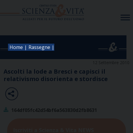
Skip
to
content
|
|
Home
Rassegne
12 Settembre 2010
Ascolti la lode a Bresci e capisci il
relativismo disorienta e stordisce
164df05fc42d54bf6a563830d2fb8631
Iscriviti a Scienza & Vita NEWS