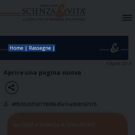
Skip
to
content
|
|
Home
Rassegne
9 Aprile 2013
Aprire una pagina nuova
4ffb3520f2d71839b45efce8381621f5
Iscriviti a Scienza & Vita NEWS