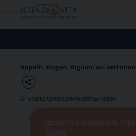
Skip
to
content
Appelli, slogan, digiuni: sui settima
b1d3b372976c2376c7e436f3ac1d65bf
Iscriviti a Scienza & Vita
NEWS