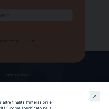
ail
 Regolamento UE 2016/679
IL CENTRO STUDI
La nostra storia
Statuto
altre finalità ("interazioni e
Presidenza e ufficio presidenza
cità") come specificato nella