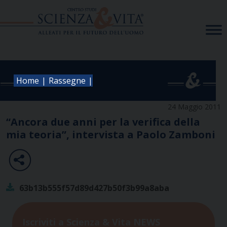
Skip
to
content
|
|
Home
Rassegne
24 Maggio 2011
“Ancora due anni per la verifica della
mia teoria”, intervista a Paolo Zamboni
63b13b555f57d89d427b50f3b99a8aba
Iscriviti a Scienza & Vita NEWS