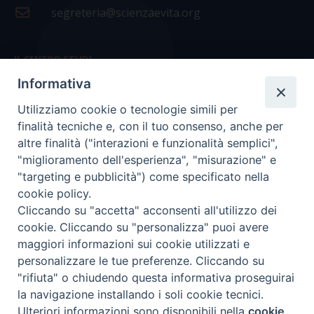
segreteria@scienzaevita.org
IL CENTRO STUDI
Informativa
La nostra storia
Utilizziamo cookie o tecnologie simili per
Statuto
finalità tecniche e, con il tuo consenso, anche per
Presidenza e ufficio presidenza
altre finalità ("interazioni e funzionalità semplici",
"miglioramento dell'esperienza", "misurazione" e
Consiglio scientifico
"targeting e pubblicità") come specificato nella
cookie policy.
Coordinamento nazionale
Cliccando su "accetta" acconsenti all'utilizzo dei
cookie. Cliccando su "personalizza" puoi avere
maggiori informazioni sui cookie utilizzati e
personalizzare le tue preferenze. Cliccando su
"rifiuta" o chiudendo questa informativa proseguirai
COPYRIGHT Scienza & Vita - C.F
96600690588
- Tutti i
la navigazione installando i soli cookie tecnici.
diritti -
Privacy
-
Credits
Ulteriori informazioni sono disponibili nella
cookie
Preferenze Cookie