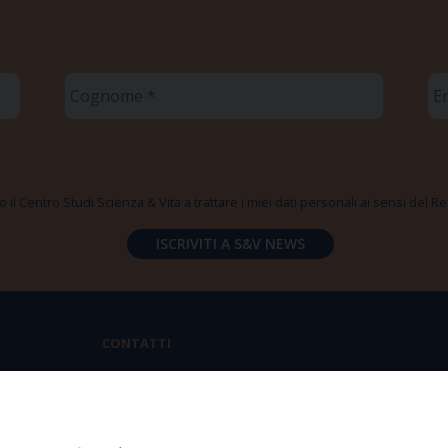
Cognome
Em
*
*
 il Centro Studi Scienza & Vita a trattare i miei dati personali ai sensi del
CONTATTI
Via Aurelia 796 | 00165 Roma
(+39) 06.6819.2554