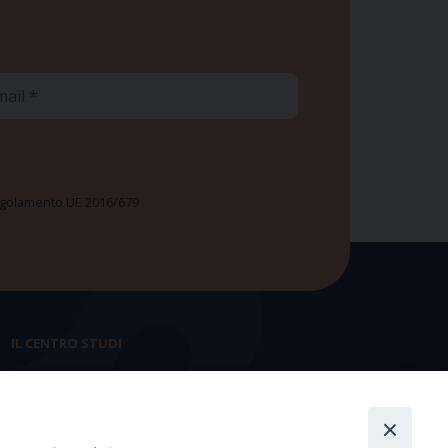
ail
 Regolamento UE 2016/679
IL CENTRO STUDI
La nostra storia
Statuto