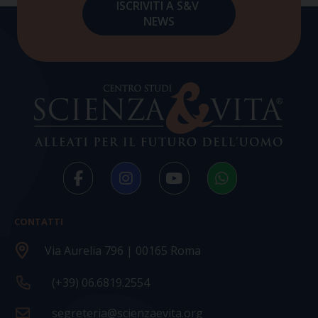
CONTATTI
Via Aurelia 796 | 00165 Roma
(+39) 06.6819.2554
segreteria@scienzaevita.org