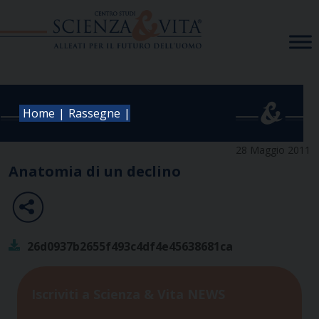
Skip
to
content
|
|
Home
Rassegne
28 Maggio 2011
Anatomia di un declino
26d0937b2655f493c4df4e45638681ca
Iscriviti a Scienza & Vita NEWS