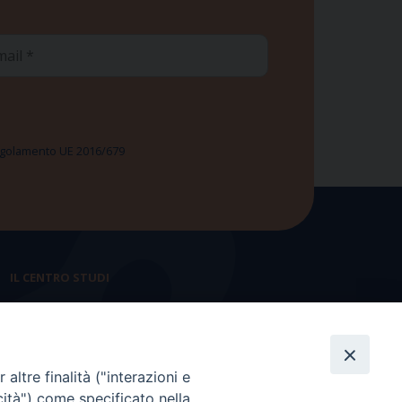
ail
 Regolamento UE 2016/679
IL CENTRO STUDI
La nostra storia
Statuto
altre finalità ("interazioni e
Presidenza e ufficio presidenza
cità") come specificato nella