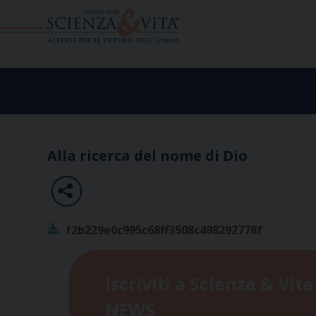
Skip
to
content
Alla ricerca del nome di Dio
f2b229e0c995c68ff3508c498292778f
Iscriviti a Scienza & Vita
NEWS