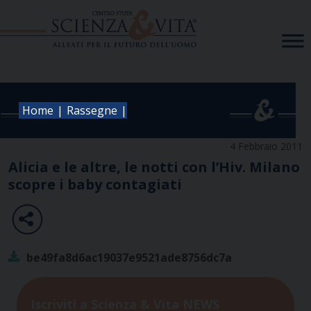
Skip
to
content
|
|
Home
Rassegne
4 Febbraio 2011
Alicia e le altre, le notti con l’Hiv. Milano
scopre i baby contagiati
be49fa8d6ac19037e9521ade8756dc7a
Iscriviti a Scienza & Vita NEWS