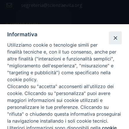
segreteria@scienzaevita.org
IL CENTRO STUDI
Informativa
La nostra storia
Utilizziamo cookie o tecnologie simili per
Statuto
finalità tecniche e, con il tuo consenso, anche per
Presidenza e ufficio presidenza
altre finalità ("interazioni e funzionalità semplici",
"miglioramento dell'esperienza", "misurazione" e
Consiglio scientifico
"targeting e pubblicità") come specificato nella
cookie policy.
Coordinamento nazionale
Cliccando su "accetta" acconsenti all'utilizzo dei
cookie. Cliccando su "personalizza" puoi avere
maggiori informazioni sui cookie utilizzati e
personalizzare le tue preferenze. Cliccando su
"rifiuta" o chiudendo questa informativa proseguirai
COPYRIGHT Scienza & Vita - C.F
96600690588
- Tutti i
la navigazione installando i soli cookie tecnici.
diritti -
Privacy
-
Credits
Ulteriori informazioni sono disponibili nella
cookie
Preferenze Cookie