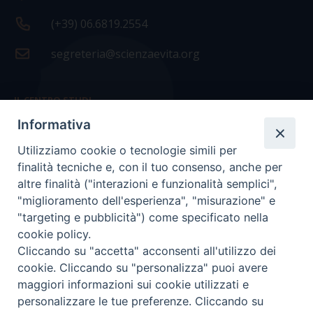
(+39) 06.6819.2554
segreteria@scienzaevita.org
IL CENTRO STUDI
Informativa
La nostra storia
Utilizziamo cookie o tecnologie simili per
Statuto
finalità tecniche e, con il tuo consenso, anche per
Presidenza e ufficio presidenza
altre finalità ("interazioni e funzionalità semplici",
"miglioramento dell'esperienza", "misurazione" e
Consiglio scientifico
"targeting e pubblicità") come specificato nella
cookie policy.
Coordinamento nazionale
Cliccando su "accetta" acconsenti all'utilizzo dei
cookie. Cliccando su "personalizza" puoi avere
maggiori informazioni sui cookie utilizzati e
personalizzare le tue preferenze. Cliccando su