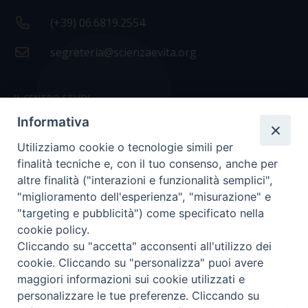
(+39) 06.6819.2554
segreteria@scienzaevita.org
IL CENTRO STUDI
Informativa
La nostra storia
Utilizziamo cookie o tecnologie simili per
Statuto
finalità tecniche e, con il tuo consenso, anche per
Presidenza e ufficio presidenza
altre finalità ("interazioni e funzionalità semplici",
"miglioramento dell'esperienza", "misurazione" e
Consiglio scientifico
"targeting e pubblicità") come specificato nella
cookie policy.
Coordinamento nazionale
Cliccando su "accetta" acconsenti all'utilizzo dei
cookie. Cliccando su "personalizza" puoi avere
maggiori informazioni sui cookie utilizzati e
personalizzare le tue preferenze. Cliccando su