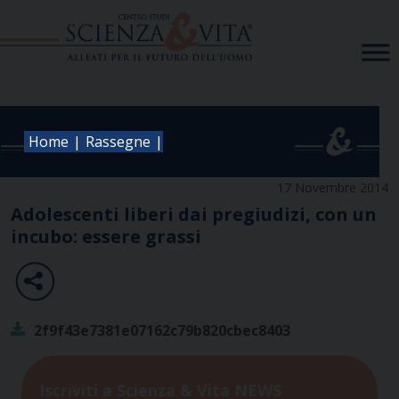
Skip
to
content
|
|
Home
Rassegne
17 Novembre 2014
Adolescenti liberi dai pregiudizi, con un
incubo: essere grassi
2f9f43e7381e07162c79b820cbec8403
Iscriviti a Scienza & Vita NEWS