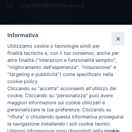
segreteria@scienzaevita.org
IL CENTRO STUDI
Informativa
La nostra storia
Utilizziamo cookie o tecnologie simili per
Statuto
finalità tecniche e, con il tuo consenso, anche per
Presidenza e ufficio presidenza
altre finalità ("interazioni e funzionalità semplici",
"miglioramento dell'esperienza", "misurazione" e
Consiglio scientifico
"targeting e pubblicità") come specificato nella
cookie policy.
Coordinamento nazionale
Cliccando su "accetta" acconsenti all'utilizzo dei
cookie. Cliccando su "personalizza" puoi avere
maggiori informazioni sui cookie utilizzati e
personalizzare le tue preferenze. Cliccando su
"rifiuta" o chiudendo questa informativa proseguirai
COPYRIGHT Scienza & Vita - C.F
96600690588
- Tutti i
la navigazione installando i soli cookie tecnici.
diritti -
Privacy
-
Credits
Ulteriori informazioni sono disponibili nella
cookie
Preferenze Cookie