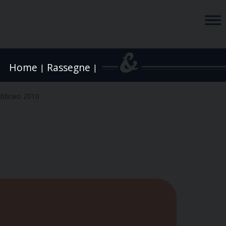
Home
Rassegne
|
|
ebbraio 2010