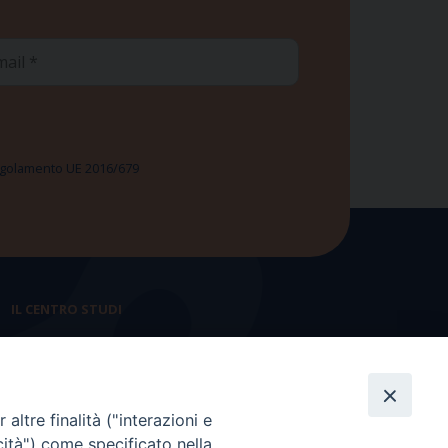
ail
 Regolamento UE 2016/679
IL CENTRO STUDI
La nostra storia
Statuto
altre finalità ("interazioni e
Presidenza e ufficio presidenza
cità") come specificato nella