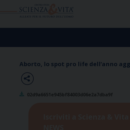
Skip
to
content
Aborto, lo spot pro life dell’anno ag
02d9a6651e945bf84003d06e2a7dba9f
Iscriviti a Scienza & Vita
NEWS