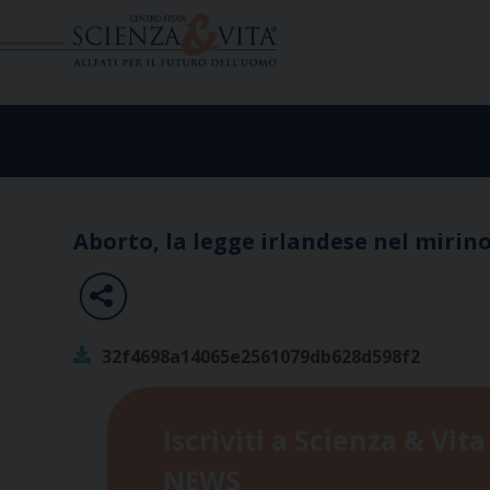
Skip
to
content
Aborto, la legge irlandese nel mirin
32f4698a14065e2561079db628d598f2
Iscriviti a Scienza & Vita
NEWS