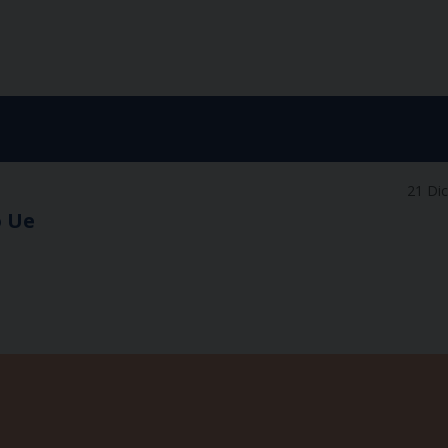
21 Di
o Ue