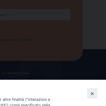
ail
 Regolamento UE 2016/679
IL CENTRO STUDI
La nostra storia
Statuto
altre finalità ("interazioni e
Presidenza e ufficio presidenza
cità") come specificato nella