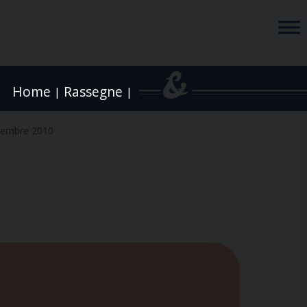
Home
Rassegne
|
|
cembre 2010