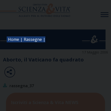
Skip
to
content
|
|
Home
Rassegne
17 Maggio 2006
Aborto, il Vaticano fa quadrato
rassegna_37
Iscriviti a Scienza & Vita NEWS