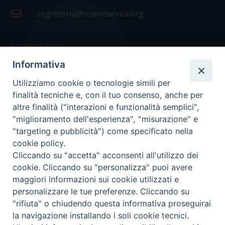
segreteria@scienzaevita.org
IL CENTRO STUDI
Informativa
La nostra storia
Utilizziamo cookie o tecnologie simili per
Statuto
finalità tecniche e, con il tuo consenso, anche per
Presidenza e ufficio presidenza
altre finalità ("interazioni e funzionalità semplici",
"miglioramento dell'esperienza", "misurazione" e
Consiglio scientifico
"targeting e pubblicità") come specificato nella
cookie policy.
Coordinamento nazionale
Cliccando su "accetta" acconsenti all'utilizzo dei
cookie. Cliccando su "personalizza" puoi avere
maggiori informazioni sui cookie utilizzati e
personalizzare le tue preferenze. Cliccando su
"rifiuta" o chiudendo questa informativa proseguirai
COPYRIGHT Scienza & Vita - C.F
96600690588
- Tutti i
la navigazione installando i soli cookie tecnici.
diritti -
Privacy
-
Credits