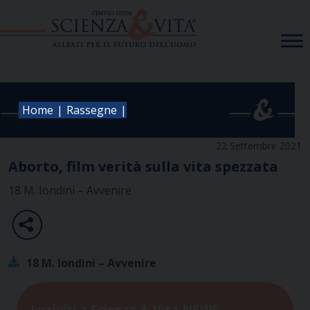
Skip
to
content
|
|
Home
Rassegne
22 Settembre 2021
Aborto, film verità sulla vita spezzata
18 M. Iondini – Avvenire
18 M. Iondini – Avvenire
Iscriviti a Scienza & Vita NEWS