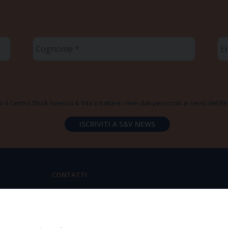
Cognome
Em
*
*
 il Centro Studi Scienza & Vita a trattare i miei dati personali ai sensi del
CONTATTI
Via Aurelia 796 | 00165 Roma
(+39) 06.6819.2554