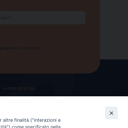
ail
 Regolamento UE 2016/679
IL CENTRO STUDI
La nostra storia
Statuto
altre finalità ("interazioni e
Presidenza e ufficio presidenza
cità") come specificato nella