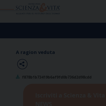
Skip
to
content
A ragion veduta
f878b1b73419b6af9fd0b736d2d98cdd
Iscriviti a Scienza & Vita
NEWS