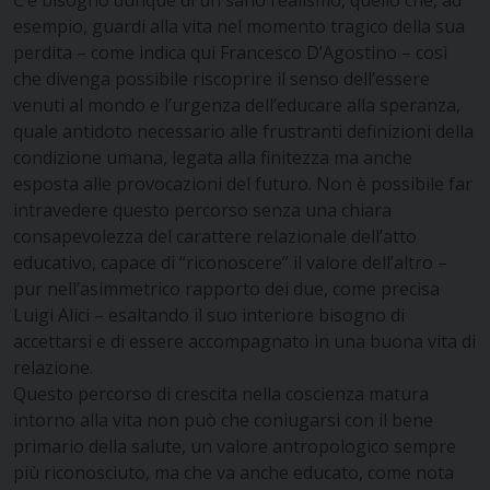
C’è bisogno dunque di un sano realismo, quello che, ad
esempio, guardi alla vita nel momento tragico della sua
perdita – come indica qui Francesco D’Agostino – così
che divenga possibile riscoprire il senso dell’essere
venuti al mondo e l’urgenza dell’educare alla speranza,
quale antidoto necessario alle frustranti definizioni della
condizione umana, legata alla finitezza ma anche
esposta alle provocazioni del futuro. Non è possibile far
intravedere questo percorso senza una chiara
consapevolezza del carattere relazionale dell’atto
educativo, capace di “riconoscere” il valore dell’altro –
pur nell’asimmetrico rapporto dei due, come precisa
Luigi Alici – esaltando il suo interiore bisogno di
accettarsi e di essere accompagnato in una buona vita di
relazione.
Questo percorso di crescita nella coscienza matura
intorno alla vita non può che coniugarsi con il bene
primario della salute, un valore antropologico sempre
più riconosciuto, ma che va anche educato, come nota