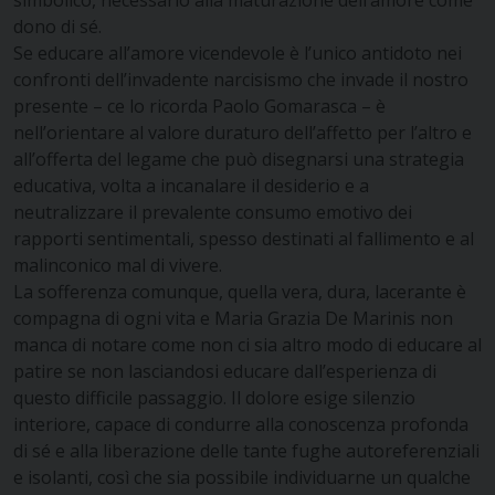
simbolico, necessario alla maturazione dell’amore come
dono di sé.
Se educare all’amore vicendevole è l’unico antidoto nei
confronti dell’invadente narcisismo che invade il nostro
presente – ce lo ricorda Paolo Gomarasca – è
nell’orientare al valore duraturo dell’affetto per l’altro e
all’offerta del legame che può disegnarsi una strategia
educativa, volta a incanalare il desiderio e a
neutralizzare il prevalente consumo emotivo dei
rapporti sentimentali, spesso destinati al fallimento e al
malinconico mal di vivere.
La sofferenza comunque, quella vera, dura, lacerante è
compagna di ogni vita e Maria Grazia De Marinis non
manca di notare come non ci sia altro modo di educare al
patire se non lasciandosi educare dall’esperienza di
questo difficile passaggio. Il dolore esige silenzio
interiore, capace di condurre alla conoscenza profonda
di sé e alla liberazione delle tante fughe autoreferenziali
e isolanti, così che sia possibile individuarne un qualche