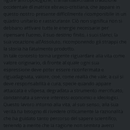
figure antropologiche, tramandateci dalla tradizione
occidentale di matrice ebraico-cristiana, che appare in
questo nostro presente difficilmente ricomponibile in un
quadro unitario e rassicurante. Ciò non significa non si
debbano attivare tutte le energie necessarie per
ripensare l’uomo, il suo destino finito, i suoi slanci, la
sua vocazione all’Assoluto, ricomponendo gli strappi che
la storia ha fatalmente prodotto.
In tale contesto torna urgente riguardare alla vita come
valore originario, di fronte al quale ogni sua
espressione deve poter essere riconfermata e
riguadagnata, valore, cioè, come realtà che vale, a cui si
deve responsabilità e cura, specie quando appare
attaccata e vilipesa, degradata a strumento mercificato,
condannata a servire interessi economici e ideologici.
Questo lavoro intorno alla vita, al suo senso, alla sua
verità ha bisogno di rivedere criticamente la razionalità
che ha guidato tanto percorso del sapere scientifico,
tenendo a mente che la ragione non sembra averci