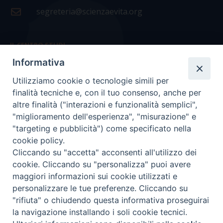
segreteria@scienzaevita.org
IL CENTRO STUDI
Informativa
La nostra storia
Utilizziamo cookie o tecnologie simili per
Statuto
finalità tecniche e, con il tuo consenso, anche per
Presidenza e ufficio presidenza
altre finalità ("interazioni e funzionalità semplici",
"miglioramento dell'esperienza", "misurazione" e
Consiglio scientifico
"targeting e pubblicità") come specificato nella
cookie policy.
Coordinamento nazionale
Cliccando su "accetta" acconsenti all'utilizzo dei
cookie. Cliccando su "personalizza" puoi avere
maggiori informazioni sui cookie utilizzati e
personalizzare le tue preferenze. Cliccando su
"rifiuta" o chiudendo questa informativa proseguirai
COPYRIGHT Scienza & Vita - C.F
96600690588
- Tutti i
la navigazione installando i soli cookie tecnici.
diritti -
Privacy
-
Credits