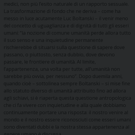
medici, non più l’esito naturale di un rapporto sessuale.
La trasformazione di fondo che ne deriva – come ha
messo in luce acutamente Luc Boltanski – il venir meno
del concetto di uguaglianza e di dignità di tutti gli esseri
umani: “la nozione di comune umanità perde allora tutto
il suo senso e una inquietudine permanente
rischierebbe di situarsi sulla questione di sapere dove
passano, o piuttosto, senza dubbio, dove devono
passare, le frontiere di umanità. Al limite,
l’appartenenza, una volta per tutte, all’umanità non
sarebbe più ovvia, per nessuno”. Dopo duemila anni,
quando cioè – sottolinea sempre Boltanski – si mise fine
allo statuto diverso di umanità attribuito fino ad allora
agli schiavi, si è riaperta questa questione antropologica
che ci fa vivere con inquietudine e alla quale dobbiamo
continuamente portare una risposta: il nostro venire al
mondo e il nostro essere riconosciuti come esseri umani
sono diventati dubbi e la nostra stessa appartenenza al
genere umano è discussa.