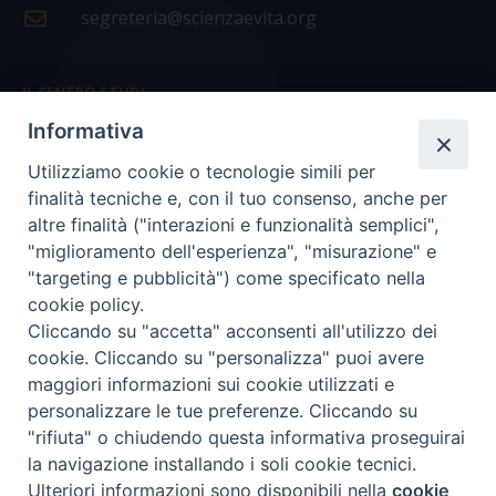
segreteria@scienzaevita.org
IL CENTRO STUDI
Informativa
La nostra storia
Utilizziamo cookie o tecnologie simili per
Statuto
finalità tecniche e, con il tuo consenso, anche per
Presidenza e ufficio presidenza
altre finalità ("interazioni e funzionalità semplici",
"miglioramento dell'esperienza", "misurazione" e
Consiglio scientifico
"targeting e pubblicità") come specificato nella
cookie policy.
Coordinamento nazionale
Cliccando su "accetta" acconsenti all'utilizzo dei
cookie. Cliccando su "personalizza" puoi avere
maggiori informazioni sui cookie utilizzati e
personalizzare le tue preferenze. Cliccando su
"rifiuta" o chiudendo questa informativa proseguirai
COPYRIGHT Scienza & Vita - C.F
96600690588
- Tutti i
la navigazione installando i soli cookie tecnici.
diritti -
Privacy
-
Credits
Ulteriori informazioni sono disponibili nella
cookie
Preferenze Cookie