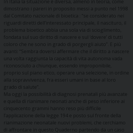
In Italia la situazione è diversa, almeno in teoria, come
dimostrano i pareri in proposito messi a punto nel 1998
dal Comitato nazionale di bioetica : “se considerato nei
riguardi diretti dell’interessato principale, il nascituro, il
problema bioetico abbia una sola via di scioglimento,
fondata sul suo diritto di nascere e sul ‘dovere’ di tutti
coloro che ne sono in grado di porgergli aiuto”. E più
avanti: “Sembra doversi affermare che il diritto a nascere
una volta raggiunta la capacità di vita autonoma vada
riconosciuto a chiunque, essendo improponibile,
proprio sul piano etico, operare una selezione, in ordine
alla sopravvivenza, fra esseri umani in base al loro
grado di salute”.
Ma oggi la possibilità di diagnosi prenatali più avanzate
e quella di rianimare neonati anche di peso inferiore ai
cinquecento grammi hanno reso più difficile
l’applicazione della legge 194 e posto sul fronte della
rianimazione neonatale nuovi problemi, che cerchiamo
di affrontare in questo Quaderno partendo da un caso