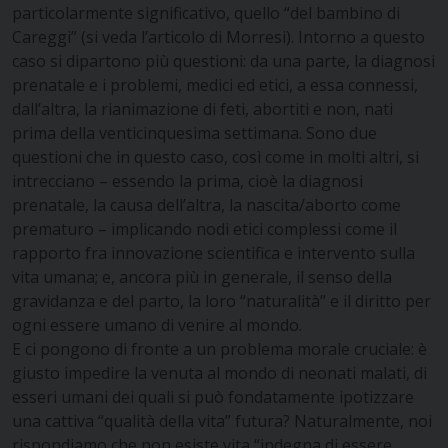
particolarmente significativo, quello “del bambino di
Careggi” (si veda l’articolo di Morresi). Intorno a questo
caso si dipartono più questioni: da una parte, la diagnosi
prenatale e i problemi, medici ed etici, a essa connessi,
dall’altra, la rianimazione di feti, abortiti e non, nati
prima della venticinquesima settimana. Sono due
questioni che in questo caso, così come in molti altri, si
intrecciano – essendo la prima, cioè la diagnosi
prenatale, la causa dell’altra, la nascita/aborto come
prematuro – implicando nodi etici complessi come il
rapporto fra innovazione scientifica e intervento sulla
vita umana; e, ancora più in generale, il senso della
gravidanza e del parto, la loro “naturalità” e il diritto per
ogni essere umano di venire al mondo.
E ci pongono di fronte a un problema morale cruciale: è
giusto impedire la venuta al mondo di neonati malati, di
esseri umani dei quali si può fondatamente ipotizzare
una cattiva “qualità della vita” futura? Naturalmente, noi
rispondiamo che non esiste vita “indegna di essere