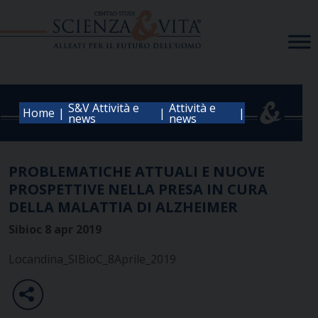
Skip
to
content
S&V Attività e
Attività e
|
|
|
Home
news
news
PROBLEMATICHE ATTUALI E NUOVE
PROSPETTIVE NELLA PRESA IN CURA
DELLA MALATTIA DI ALZHEIMER
Sibioc 8 apr 2019
Locandina_SIBioC_8Aprile_2019