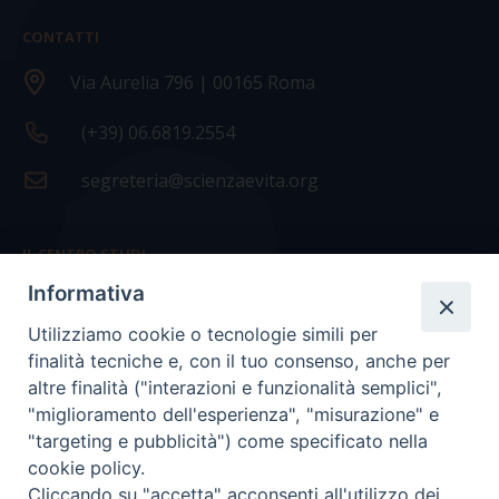
CONTATTI
Via Aurelia 796 | 00165 Roma
(+39) 06.6819.2554
segreteria@scienzaevita.org
IL CENTRO STUDI
Informativa
La nostra storia
Utilizziamo cookie o tecnologie simili per
Statuto
finalità tecniche e, con il tuo consenso, anche per
Presidenza e ufficio presidenza
altre finalità ("interazioni e funzionalità semplici",
"miglioramento dell'esperienza", "misurazione" e
Consiglio scientifico
"targeting e pubblicità") come specificato nella
cookie policy.
Coordinamento nazionale
Cliccando su "accetta" acconsenti all'utilizzo dei