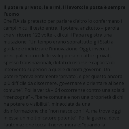
Il potere privato, le armi, il lavoro: la posta è sempre
l’uomo
Che l’IA sia pretesto per parlare d’altro lo confermano i
campi in cui il testo entra. Il potere, anzitutto – parola
che vi ricorre 122 volte -, di cui il Papa registra una
mutazione: “Un tempo erano soprattutto gli Stati a
guidare e indirizzare l’innovazione. Oggi, invece, i
principali motori dello sviluppo sono attori privati,
spesso transnazionali, dotati di risorse e capacità di
intervento superiori a quelle di molti governi”. Un
potere “prevalentemente ‘privato’, e per questo ancora
più difficile da discernere, governare e orientare al bene
comune”. Poi la verità – 64 occorrenze contro una sola di
“menzogna” -, “bene comune e non una proprietà di chi
ha potere o visibilità”, minacciata da una
disinformazione che “non nasce con l’IA, ma trova oggi
in essa un moltiplicatore potente”. Poi la guerra, dove
l’automazione tocca il nervo morale: “quando la