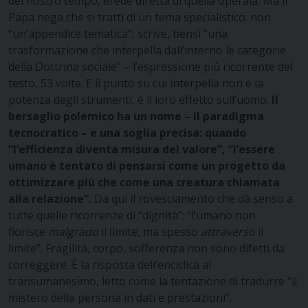
del nostro tempo, erede diretta di quella operaia. Ma il
Papa nega che si tratti di un tema specialistico: non
“un’appendice tematica”, scrive, bensì “una
trasformazione che interpella dall’interno le categorie
della Dottrina sociale” – l’espressione più ricorrente del
testo, 53 volte. E il punto su cui interpella non è la
potenza degli strumenti, è il loro effetto sull’uomo.
Il
bersaglio polemico ha un nome – il paradigma
tecnocratico – e una soglia precisa: quando
“l’efficienza diventa misura del valore”, “l’essere
umano è tentato di pensarsi come un progetto da
ottimizzare più che come una creatura chiamata
alla relazione”.
Da qui il rovesciamento che dà senso a
tutte quelle ricorrenze di “dignità”: “l’umano non
fiorisce
malgrado
il limite, ma spesso
attraverso
il
limite”. Fragilità, corpo, sofferenza non sono difetti da
correggere. È la risposta dell’enciclica al
transumanesimo, letto come la tentazione di tradurre “il
mistero della persona in dati e prestazioni”.