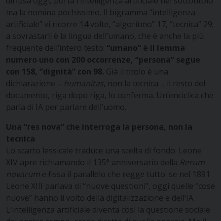
diffusa oggi, porta l’intelligenza artificiale nel sottotitolo
ma la nomina pochissimo. Il bigramma “intelligenza
artificiale” vi ricorre 14 volte, “algoritmo” 17, “tecnica” 29;
a sovrastarli è la lingua dell’umano, che è anche la più
frequente dell’intero testo:
“umano” è il lemma
numero uno con 200 occorrenze, “persona” segue
con 158, “dignità” con 98.
Già il titolo è una
dichiarazione –
humanitas
, non la tecnica -; il resto del
documento, riga dopo riga, lo conferma. Un’enciclica che
parla di IA per parlare dell’uomo.
Una “res nova” che interroga la persona, non la
tecnica
Lo scarto lessicale traduce una scelta di fondo. Leone
XIV apre richiamando il 135° anniversario della
Rerum
novarum
e fissa il parallelo che regge tutto: se nel 1891
Leone XIII parlava di “nuove questioni”, oggi quelle “cose
nuove” hanno il volto della digitalizzazione e dell’IA.
L’intelligenza artificiale diventa così la questione sociale