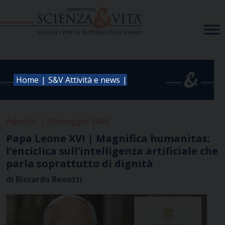
Skip
to
content
|
|
Home
S&V Attività e news
AgenSir | 25 maggio 2026
Papa Leone XVI | Magnifica humanitas:
l’enciclica sull’intelligenza artificiale che
parla soprattutto di dignità
di Riccardo Benotti