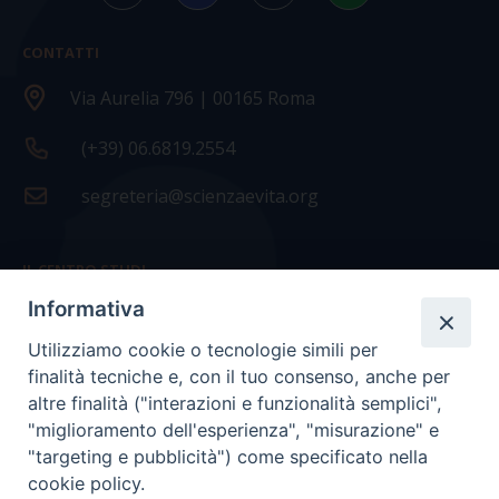
CONTATTI
Via Aurelia 796 | 00165 Roma
(+39) 06.6819.2554
segreteria@scienzaevita.org
IL CENTRO STUDI
Informativa
La nostra storia
Utilizziamo cookie o tecnologie simili per
Statuto
finalità tecniche e, con il tuo consenso, anche per
Presidenza e ufficio presidenza
altre finalità ("interazioni e funzionalità semplici",
"miglioramento dell'esperienza", "misurazione" e
Consiglio scientifico
"targeting e pubblicità") come specificato nella
cookie policy.
Coordinamento nazionale