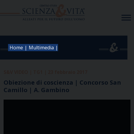
Skip
to
content
|
|
Home
Multimedia
S&V VIDEO | TG1 | 23 febbraio 2017
Obiezione di coscienza | Concorso San
Camillo | A. Gambino