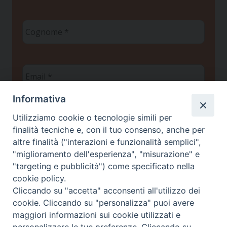
Cognome
*
Email
*
Informativa
Privacy policy
*
Utilizziamo cookie o tecnologie simili per
Ho letto l'informativa sulla
e
Privacy
finalità tecniche e, con il tuo consenso, anche per
autorizzo il Centro Studi Scienza & Vita a
altre finalità ("interazioni e funzionalità semplici",
trattare i miei dati personali ai sensi del
"miglioramento dell'esperienza", "misurazione" e
Regolamento UE 2016/679
"targeting e pubblicità") come specificato nella
cookie policy.
Cliccando su "accetta" acconsenti all'utilizzo dei
cookie. Cliccando su "personalizza" puoi avere
maggiori informazioni sui cookie utilizzati e