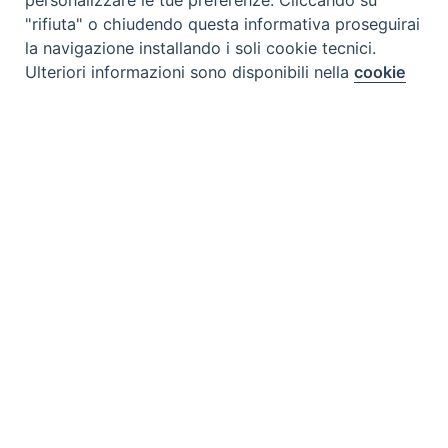
personalizzare le tue preferenze. Cliccando su
"rifiuta" o chiudendo questa informativa proseguirai
la navigazione installando i soli cookie tecnici.
Ulteriori informazioni sono disponibili nella
cookie
Preferenze Cookie
policy
completa.
Personalizza
Rifiuta
CONTATTI
Accetta
Via Aurelia 796 | 00165 Roma
(+39) 06.6819.2554
segreteria@scienzaevita.org
IL CENTRO STUDI