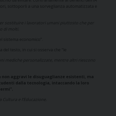
schio da evitare. Contrariamente ai benefici dell’IA
tori, sottoporli a una sorveglianza automatizzata e
er sostituire i lavoratori umani piuttosto che per
 di molti.
nel sistema economico”.
a del testo, in cui si osserva che “le
oni mediche personalizzate, mentre altri riescono
ria non aggravi le disuguaglianze esistenti, ma
tudenti dalla tecnologia, intaccando la loro
ermi”.
la Cultura e l’Educazione.