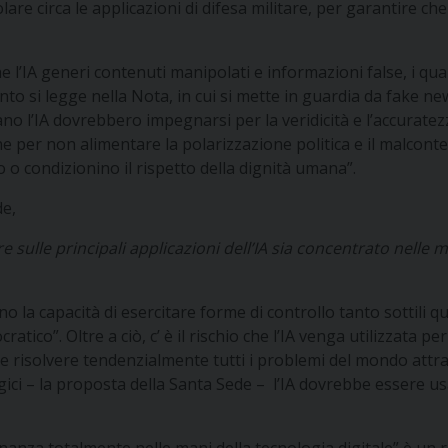
olare circa le applicazioni di difesa militare, per garantire ch
e l’IA generi contenuti manipolati e informazioni false, i qual
anto si legge nella Nota, in cui si mette in guardia da fake
no l’IA dovrebbero impegnarsi per la veridicità e l’accuratezz
per non alimentare la polarizzazione politica e il malcontent
 o condizionino il rispetto della dignità umana”.
de,
e sulle principali applicazioni dell’IA sia concentrato nelle
ono la capacità di esercitare forme di controllo tanto sottili
atico”. Oltre a ciò, c’ è il rischio che l’IA venga utilizzata
e risolvere tendenzialmente tutti i problemi del mondo attrav
ogici – la proposta della Santa Sede – l’IA dovrebbe essere u