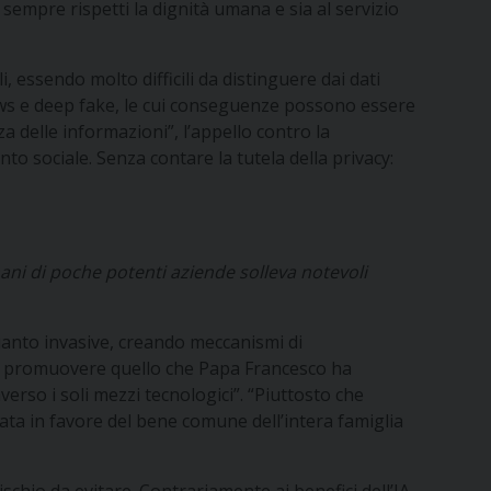
e sempre rispetti la dignità umana e sia al servizio
i, essendo molto difficili da distinguere dai dati
 news e deep fake, le cui conseguenze possono essere
a delle informazioni”, l’appello contro la
o sociale. Senza contare la tutela della privacy:
 mani di poche potenti aziende solleva notevoli
 quanto invasive, creando meccanismi di
 per promuovere quello che Papa Francesco ha
erso i soli mezzi tecnologici”. “Piuttosto che
sata in favore del bene comune dell’intera famiglia