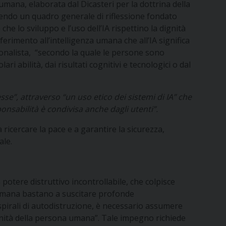
umana, elaborata dal Dicasteri per la dottrina della
ffrendo un quadro generale di riflessione fondato
che lo sviluppo e l’uso dell’IA rispettino la dignità
erimento all’intelligenza umana che all’IA significa
ionalista, “secondo la quale le persone sono
 abilità, dai risultati cognitivi e tecnologici o dal
sse”, attraverso “un uso etico dei sistemi di IA” che
nsabilità è condivisa anche dagli utenti”.
ricercare la pace e a garantire la sicurezza,
ale.
 potere distruttivo incontrollabile, che colpisce
a umana bastano a suscitare profonde
in spirali di autodistruzione, è necessario assumere
ignità della persona umana”. Tale impegno richiede