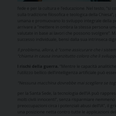
fede e per la cultura e l’educazione. Nel testo, “si
sulla tradizione filosofica e teologica della Chiesa”,
umana e promuovano lo sviluppo integrale della perso
arrivare a “mettere in ombra la stessa persona uma
valutate in base ai lavori che possono svolgere”. Ma 
successo individuale, bensì dalla sua intrinseca dig
Il problema, allora, è “come assicurare che i sistem
“chiama in causa innanzitutto coloro che li svilup
I rischi della guerra.
“Mentre le capacità analitiche
l’utilizzo bellico dell’intelligenza artificiale può es
“Nessuna macchina dovrebbe mai scegliere se togli
per la Santa Sede, la tecnologia dell’IA può rappres
molti civili innocenti”, senza risparmiare nemmeno
preoccupazioni circa i potenziali abusi dell’IA”, il g
una posizione netta contro tutte le applicazioni de