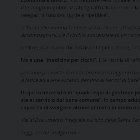
Economia e lavoro.
“Consegnare l’economia e la fin
che vengono pubblicizzati, “gli attuali approcci al
relegarli a funzioni rigide e ripetitive”.
“L’IA sta eliminando la necessità di alcune attivit
accompagnarli, c’è il rischio sostanziale di un van
Inoltre, man mano che l’IA diventa più potente, c’è 
No a una “medicina per ricchi”.
L’IA rischia di raf
persone provviste di mezzi finanziari traggono be
a fatica ad avere accesso persino ai servizi di base”
Di qui la necessità di “quadri equi di gestione p
sia al servizio del bene comune”. In campo educa
capacità di svolgere alcune attività in modo 
Vai al Documento integrale sul sito della Santa Sed
Leggi anche su AgenSIR