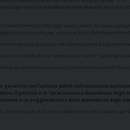
anza totalmente nelle mani della tecnologia digitale” è un ri
la tecnologia possono paradossalmente dequalificare i lavora
à precedentemente svolte dagli esseri umani. Se viene usata p
taggio sproporzionato per pochi a scapito dell’impoverimento
anche il pericolo associato che il lavoro perda il suo valore 
forzare il modello di una “medicina per i ricchi”, l’altra denunci
neficio da strumenti avanzati di prevenzione e da informazi
.
er garantire che l’utilizzo dell’IA nell’assistenza sanita
tivo, il pericolo è di “un’accresciuta dipendenza degli s
autonomo e un peggioramento della dipendenza dagli sch
e, Dicastero per la Dottirina della Fede e del Dicastero per 