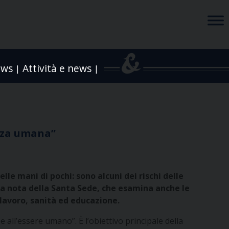
ews
Attività e news
|
|
enza umana”
le mani di pochi: sono alcuni dei rischi delle
ella nota della Santa Sede, che esamina anche le
 lavoro, sanità ed educazione.
 e all’essere umano”. È l’obiettivo principale della