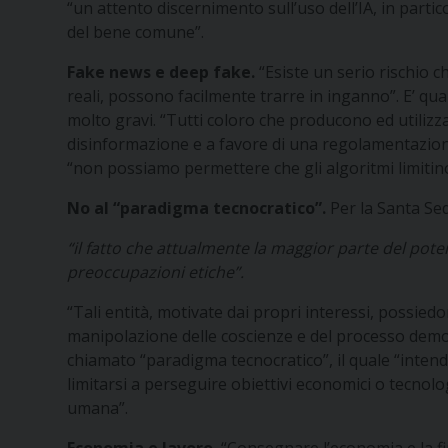
“un attento discernimento sull’uso dell’IA, in partic
del bene comune”.
Fake news e deep fake.
“Esiste un serio rischio ch
reali, possono facilmente trarre in inganno”. E’ qu
molto gravi. “Tutti coloro che producono ed utilizza
disinformazione e a favore di una regolamentazione 
“non possiamo permettere che gli algoritmi limitino
No al “paradigma tecnocratico”.
Per la Santa Se
“il fatto che attualmente la maggior parte del poter
preoccupazioni etiche”.
“Tali entità, motivate dai propri interessi, possied
manipolazione delle coscienze e del processo democr
chiamato “paradigma tecnocratico”, il quale “intend
limitarsi a perseguire obiettivi economici o tecnol
umana”.