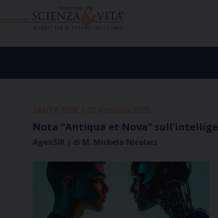
Skip
to
content
SANTA SEDE | 28 Gennaio 2025
Nota “Antiqua et Nova” sull’intellige
AgenSIR | di M. Michela Nicolais