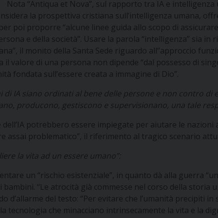
Nota “Antiqua et Nova”, sul rapporto tra IA e intelligenza 
 considera la prospettiva cristiana sull’intelligenza umana, o
 per poi proporre “alcune linee guida allo scopo di assicurare 
na e della società”. Usare la parola “intelligenza” sia in rif
na”, il monito della Santa Sede riguardo all’’approccio funz
il valore di una persona non dipende “dal possesso di singolari
nità fondata sull’essere creata a immagine di Dio”.
i di IA siano ordinati al bene delle persone e non contro di e
pano, producono, gestiscono e supervisionano, una tale respo
 dell’IA potrebbero essere impiegate per aiutare le nazioni a 
sere assai problematico”, il riferimento al tragico scenario attu
ere la vita ad un essere umano”:
entare un “rischio esistenziale”, in quanto dà alla guerra “un
 i bambini. “Le atrocità già commesse nel corso della stori
rido d’allarme del testo: “Per evitare che l’umanità precipiti 
lla tecnologia che minacciano intrinsecamente la vita e la d