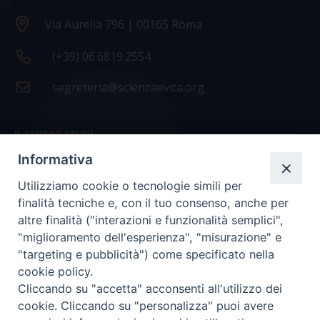
Via Aurelia 796 | 00165 Roma
(+39) 06.6819.2554
segreteria@scienzaevita.org
IL CENTRO STUDI
Informativa
La nostra storia
Utilizziamo cookie o tecnologie simili per
Statuto
finalità tecniche e, con il tuo consenso, anche per
Presidenza e ufficio presidenza
altre finalità ("interazioni e funzionalità semplici",
"miglioramento dell'esperienza", "misurazione" e
Consiglio scientifico
"targeting e pubblicità") come specificato nella
cookie policy.
Coordinamento nazionale
Cliccando su "accetta" acconsenti all'utilizzo dei
cookie. Cliccando su "personalizza" puoi avere