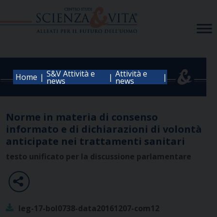
Skip
to
content
S&V Attività e
Attività e
|
|
|
Home
news
news
Norme in materia di consenso
informato e di dichiarazioni di volontà
anticipate nei trattamenti sanitari
testo unificato per la discussione parlamentare
leg-17-bol0738-data20161207-com12