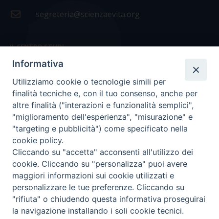
segreteria@scienzaevita.org
IL CENTRO STUDI
Informativa
La nostra storia
Utilizziamo cookie o tecnologie simili per
Statuto
finalità tecniche e, con il tuo consenso, anche per
Presidenza e ufficio presidenza
altre finalità ("interazioni e funzionalità semplici",
"miglioramento dell'esperienza", "misurazione" e
Consiglio scientifico
"targeting e pubblicità") come specificato nella
cookie policy.
Coordinamento nazionale
Cliccando su "accetta" acconsenti all'utilizzo dei
cookie. Cliccando su "personalizza" puoi avere
maggiori informazioni sui cookie utilizzati e
personalizzare le tue preferenze. Cliccando su
"rifiuta" o chiudendo questa informativa proseguirai
COPYRIGHT Scienza & Vita - C.F
96600690588
- Tutti i
la navigazione installando i soli cookie tecnici.
diritti -
Privacy
-
Credits