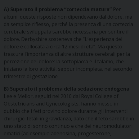
A) Superato il problema “corteccia matura”
Per
alcuni, queste risposte non dipendevano dal dolore, ma
da semplice riflesso, perché la presenza di una corteccia
cerebrale sviluppata sarebbe necessaria per sentire il
dolore. Derbyshire sosteneva che “L’esperienza del
dolore è collocata a circa 12 mesi di età”. Ma questo
trascura l’importanza di altre strutture cerebrali per la
percezione del dolore: la sottoplacca e il talamo, che
iniziano la loro attività, seppur incompleta, nel secondo
trimestre di gestazione.
B) Superato il problema della sedazione endogena
Lee e Mellor, seguiti nel 2010 dal Royal College of
Obstetricians and Gynecologists, hanno messo in
dubbio che i feti provino dolore durante gli interventi
chirurgici fetali in gravidanza, dato che il feto sarebbe in
uno stato di sonno continuo e che dei neuromodulatori
ematici (ad esempio adenosina, progesterone,