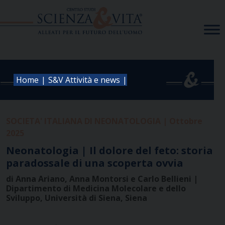
Skip
to
content
|
|
Home
S&V Attività e news
SOCIETA' ITALIANA DI NEONATOLOGIA | Ottobre
2025
Neonatologia | Il dolore del feto: storia
paradossale di una scoperta ovvia
di Anna Ariano, Anna Montorsi e Carlo Bellieni |
Dipartimento di Medicina Molecolare e dello
Sviluppo, Università di Siena, Siena