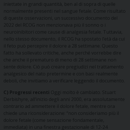
iniettate in grandi quantità, ben al di sopra di quelle
normalmente presenti nel sangue fetale. Come risultato
di queste osservazioni, un successivo documento del
2022 del RCOG non menzionava più il sonno o i
neuroinibitori come cause di analgesia fetale. Tuttavia,
nello stesso documento, il RCOG ha spostato l’età da cui
il feto può percepire il dolore a 28 settimane. Questo
fatto ha sollevato critiche, anche perché vorrebbe dire
che anche il prematuro di meno di 28 settimane non
sente dolore. Ciò può creare pregiudizi nel trattamento
analgesico del nato pretermine e con basi realmente
deboli, che invitiamo a verificare leggendo il documento.
C) Progressi recenti
Oggi molto è cambiato. Stuart
Derbishyre, all’inizio degli anni 2000, era assolutamente
contrario ad ammettere il dolore fetale, mentre ora
chiede una riconsiderazione: “non consideriamo più il
dolore fetale (come sensazione fondamentale,
immediata) in una finestra gestazionale di 12-24