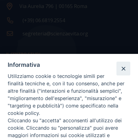
Via Aurelia 796 | 00165 Roma
(+39) 06.6819.2554
segreteria@scienzaevita.org
IL CENTRO STUDI
Informativa
La nostra storia
Utilizziamo cookie o tecnologie simili per
Statuto
finalità tecniche e, con il tuo consenso, anche per
Presidenza e ufficio presidenza
altre finalità ("interazioni e funzionalità semplici",
"miglioramento dell'esperienza", "misurazione" e
Consiglio scientifico
"targeting e pubblicità") come specificato nella
cookie policy.
Coordinamento nazionale
Cliccando su "accetta" acconsenti all'utilizzo dei
cookie. Cliccando su "personalizza" puoi avere
maggiori informazioni sui cookie utilizzati e