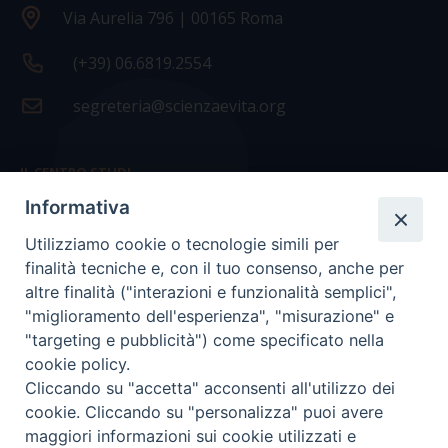
Via Aurelia 796 | 00165 Roma
(+39) 06.6819.2554
segreteria@scienzaevita.org
IL CENTRO STUDI
Informativa
La nostra storia
Utilizziamo cookie o tecnologie simili per
Statuto
finalità tecniche e, con il tuo consenso, anche per
Presidenza e ufficio presidenza
altre finalità ("interazioni e funzionalità semplici",
"miglioramento dell'esperienza", "misurazione" e
Consiglio scientifico
"targeting e pubblicità") come specificato nella
cookie policy.
Coordinamento nazionale
Cliccando su "accetta" acconsenti all'utilizzo dei
cookie. Cliccando su "personalizza" puoi avere
maggiori informazioni sui cookie utilizzati e