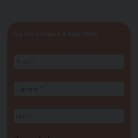
Iscriviti a Scienza & Vita NEWS
Nome
*
Cognome
*
Email
*