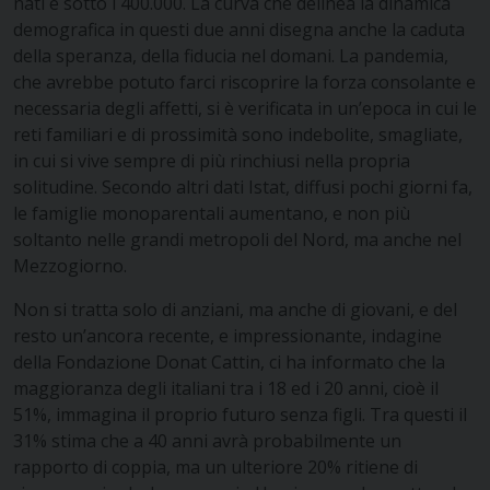
nati è sotto i 400.000. La curva che delinea la dinamica
demografica in questi due anni disegna anche la caduta
della speranza, della fiducia nel domani. La pandemia,
che avrebbe potuto farci riscoprire la forza consolante e
necessaria degli affetti, si è verificata in un’epoca in cui le
reti familiari e di prossimità sono indebolite, smagliate,
in cui si vive sempre di più rinchiusi nella propria
solitudine. Secondo altri dati Istat, diffusi pochi giorni fa,
le famiglie monoparentali aumentano, e non più
soltanto nelle grandi metropoli del Nord, ma anche nel
Mezzogiorno.
Non si tratta solo di anziani, ma anche di giovani, e del
resto un’ancora recente, e impressionante, indagine
della Fondazione Donat Cattin, ci ha informato che la
maggioranza degli italiani tra i 18 ed i 20 anni, cioè il
51%, immagina il proprio futuro senza figli. Tra questi il
31% stima che a 40 anni avrà probabilmente un
rapporto di coppia, ma un ulteriore 20% ritiene di