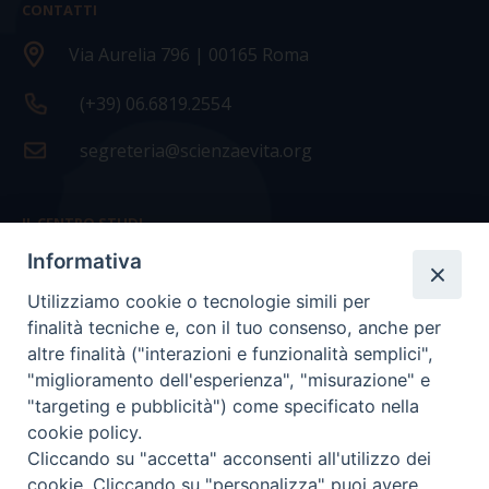
CONTATTI
Via Aurelia 796 | 00165 Roma
(+39) 06.6819.2554
segreteria@scienzaevita.org
IL CENTRO STUDI
Informativa
La nostra storia
Utilizziamo cookie o tecnologie simili per
Statuto
finalità tecniche e, con il tuo consenso, anche per
Presidenza e ufficio presidenza
altre finalità ("interazioni e funzionalità semplici",
"miglioramento dell'esperienza", "misurazione" e
Consiglio scientifico
"targeting e pubblicità") come specificato nella
cookie policy.
Coordinamento nazionale
Cliccando su "accetta" acconsenti all'utilizzo dei
cookie. Cliccando su "personalizza" puoi avere