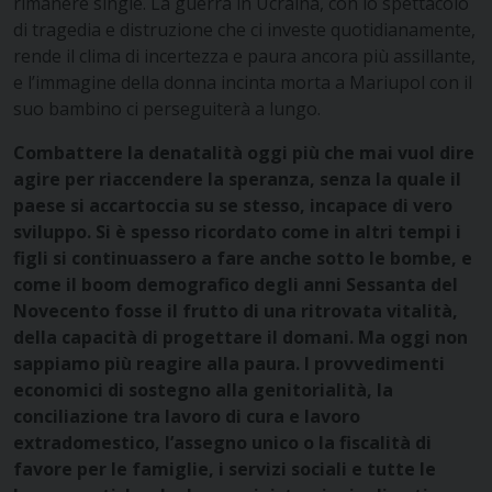
rimanere single. La guerra in Ucraina, con lo spettacolo
di tragedia e distruzione che ci investe quotidianamente,
rende il clima di incertezza e paura ancora più assillante,
e l’immagine della donna incinta morta a Mariupol con il
suo bambino ci perseguiterà a lungo.
Combattere la denatalità oggi più che mai vuol dire
agire per riaccendere la speranza, senza la quale il
paese si accartoccia su se stesso, incapace di vero
sviluppo. Si è spesso ricordato come in altri tempi i
figli si continuassero a fare anche sotto le bombe, e
come il boom demografico degli anni Sessanta del
Novecento fosse il frutto di una ritrovata vitalità,
della capacità di progettare il domani. Ma oggi non
sappiamo più reagire alla paura. I provvedimenti
economici di sostegno alla genitorialità, la
conciliazione tra lavoro di cura e lavoro
extradomestico, l’assegno unico o la fiscalità di
favore per le famiglie, i servizi sociali e tutte le