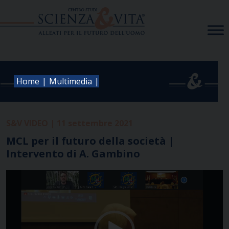
Skip
to
content
|
|
Home
Multimedia
S&V VIDEO | 11 settembre 2021
MCL per il futuro della società |
Intervento di A. Gambino
Video
Player