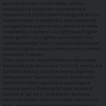
questa pratica sotto il profilo medico, giuridico,
antropologico e sociale e per comprenderne le
implicazioni e le criticità bioetiche e biogiuridiche”. Con
l’ausilio di esperti, si indagherà su come la maternità
surrogata faccia sorgere in modo diverso le domande
fondamentali e originarie: Cosa significa avere figli ed
essere genitori? Cosa significa essere madre? Cosa
significa essere figli? Qual è il significato della famiglia?
Quando la dignità umana di tutte le persone coinvolte è
pienamente rispettata?
Dopo i saluti di don Benedict Ndubueze Ejeh, preside
della Facoltà di Diritto canonico “San Pio X”, Venezia, e di
p. Ermanno Barucco, docente di bioetica, Segretario
dell’associazione “Gremio di bioetica”, interverranno
Elena Ramilli, medico specialista in ginecologia ed
ostetricia, Venezia; Elisabetta De Septis, docente di
biodiritto al “San Pio X”; Giulia Bovassi, bioeticista,
ricercatrice Cattedra Unesco in bioetica e diritti umani,
Roma – speaker sul tema della maternità surrogata