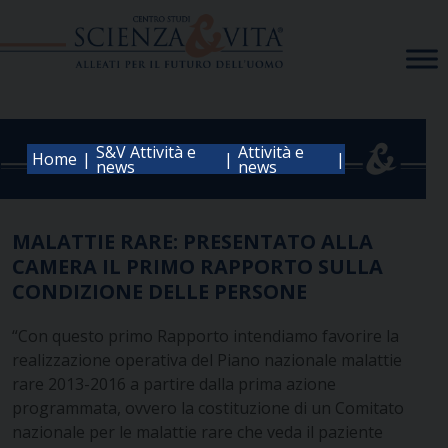
Skip
to
content
S&V Attività e
Attività e
|
|
|
Home
news
news
MALATTIE RARE: PRESENTATO ALLA
CAMERA IL PRIMO RAPPORTO SULLA
CONDIZIONE DELLE PERSONE
“Con questo primo Rapporto intendiamo favorire la
realizzazione operativa del Piano nazionale malattie
rare 2013-2016 a partire dalla prima azione
programmata, ovvero la costituzione di un Comitato
nazionale per le malattie rare che veda il paziente