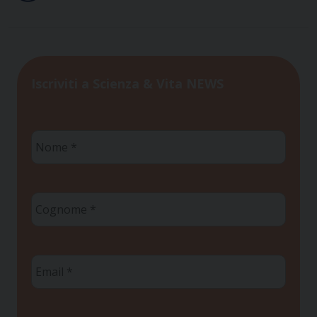
Iscriviti a Scienza & Vita NEWS
Nome
*
Cognome
*
Email
*