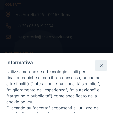
CONTATTI
Via Aurelia 796 | 00165 Roma
(+39) 06.6819.2554
segreteria@scienzaevita.org
IL CENTRO STUDI
Informativa
La nostra storia
Utilizziamo cookie o tecnologie simili per
Statuto
finalità tecniche e, con il tuo consenso, anche per
Presidenza e ufficio presidenza
altre finalità ("interazioni e funzionalità semplici",
"miglioramento dell'esperienza", "misurazione" e
Consiglio scientifico
"targeting e pubblicità") come specificato nella
cookie policy.
Coordinamento nazionale
Cliccando su "accetta" acconsenti all'utilizzo dei