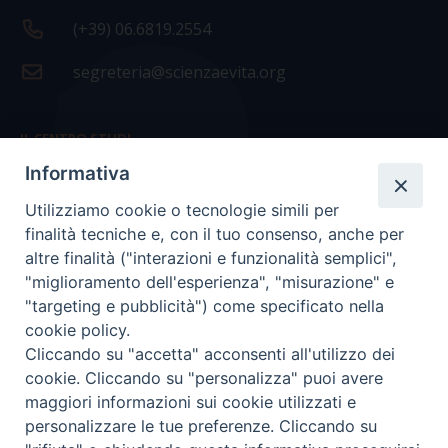
(+39) 06.6819.2554
segreteria@scienzaevita.org
IL CENTRO STUDI
Informativa
La nostra storia
Utilizziamo cookie o tecnologie simili per
Statuto
finalità tecniche e, con il tuo consenso, anche per
Presidenza e ufficio presidenza
altre finalità ("interazioni e funzionalità semplici",
"miglioramento dell'esperienza", "misurazione" e
Consiglio scientifico
"targeting e pubblicità") come specificato nella
cookie policy.
Coordinamento nazionale
Cliccando su "accetta" acconsenti all'utilizzo dei
cookie. Cliccando su "personalizza" puoi avere
maggiori informazioni sui cookie utilizzati e
personalizzare le tue preferenze. Cliccando su