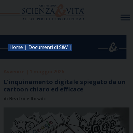
Skip
to
content
|
|
Home
Documenti di S&V
Avvenire | 1 maggio 2026
L’inquinamento digitale spiegato da un
cartoon chiaro ed efficace
di Beatrice Rosati