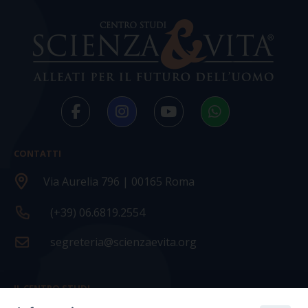
CONTATTI
Via Aurelia 796 | 00165 Roma
(+39) 06.6819.2554
segreteria@scienzaevita.org
IL CENTRO STUDI