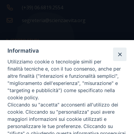
(+39) 06.6819.2554
segreteria@scienzaevita.org
IL CENTRO STUDI
Informativa
La nostra storia
Utilizziamo cookie o tecnologie simili per
Statuto
finalità tecniche e, con il tuo consenso, anche per
Presidenza e ufficio presidenza
altre finalità ("interazioni e funzionalità semplici",
"miglioramento dell'esperienza", "misurazione" e
Consiglio scientifico
"targeting e pubblicità") come specificato nella
cookie policy.
Coordinamento nazionale
Cliccando su "accetta" acconsenti all'utilizzo dei
cookie. Cliccando su "personalizza" puoi avere
maggiori informazioni sui cookie utilizzati e
personalizzare le tue preferenze. Cliccando su
"rifiuta" o chiudendo questa informativa proseguirai