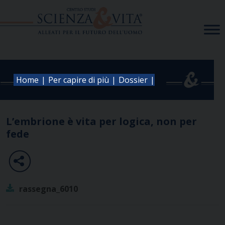
Skip
to
content
|
|
|
Home
Per capire di più
Dossier
L’embrione è vita per logica, non per
fede
rassegna_6010