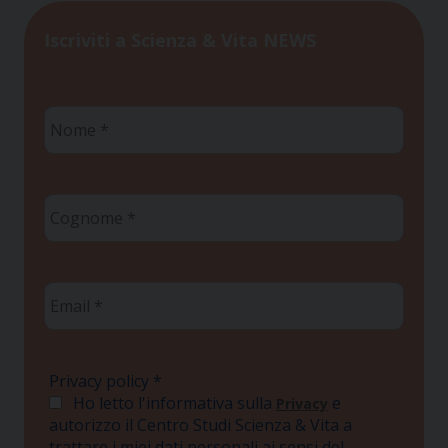
Iscriviti a Scienza & Vita NEWS
Nome
*
Cognome
*
Email
*
Privacy policy
*
Ho letto l'informativa sulla
e
Privacy
autorizzo il Centro Studi Scienza & Vita a
trattare i miei dati personali ai sensi del