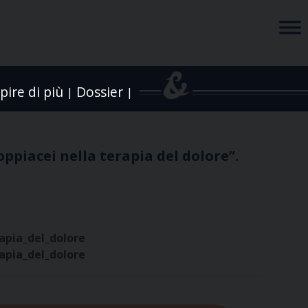
pire di più
Dossier
|
|
ppiacei nella terapia del dolore”.
apia_del_dolore
apia_del_dolore