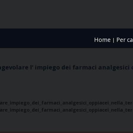
Home
Per ca
|
gevolare l’ impiego dei farmaci analgesici o
re_impiego_dei_farmaci_analgesici_oppiacei_nella_ter
re_impiego_dei_farmaci_analgesici_oppiacei_nella_ter