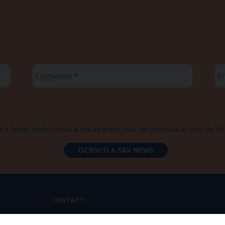
Cognome
Em
*
*
 il Centro Studi Scienza & Vita a trattare i miei dati personali ai sensi del
CONTATTI
Via Aurelia 796 | 00165 Roma