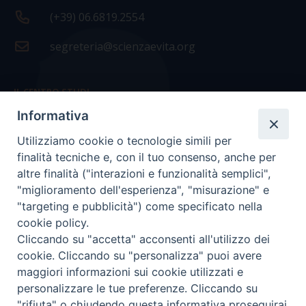
(+39) 06.6819.2554
segreteria@scienzaevita.org
IL CENTRO STUDI
Informativa
La nostra storia
Utilizziamo cookie o tecnologie simili per
Statuto
finalità tecniche e, con il tuo consenso, anche per
Presidenza e ufficio presidenza
altre finalità ("interazioni e funzionalità semplici",
"miglioramento dell'esperienza", "misurazione" e
Consiglio scientifico
"targeting e pubblicità") come specificato nella
cookie policy.
Coordinamento nazionale
Cliccando su "accetta" acconsenti all'utilizzo dei
cookie. Cliccando su "personalizza" puoi avere
maggiori informazioni sui cookie utilizzati e
personalizzare le tue preferenze. Cliccando su
"rifiuta" o chiudendo questa informativa proseguirai