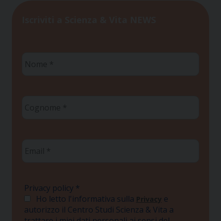
Iscriviti a Scienza & Vita NEWS
Nome
*
Cognome
*
Email
*
Privacy policy
*
Ho letto l'informativa sulla
e
Privacy
autorizzo il Centro Studi Scienza & Vita a
trattare i miei dati personali ai sensi del