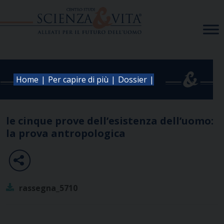
Skip
to
content
|
|
|
Home
Per capire di più
Dossier
le cinque prove dell’esistenza dell’uomo:
la prova antropologica
rassegna_5710