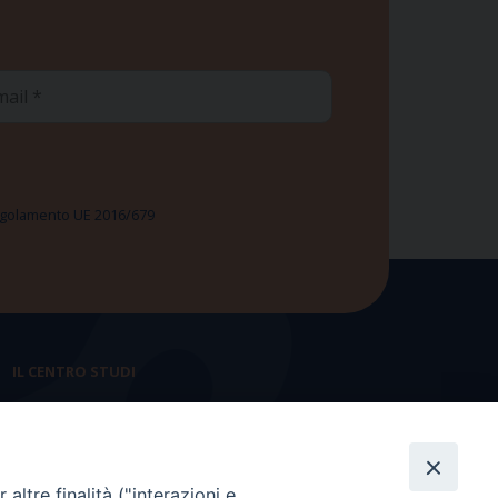
ail
 Regolamento UE 2016/679
IL CENTRO STUDI
La nostra storia
Statuto
altre finalità ("interazioni e