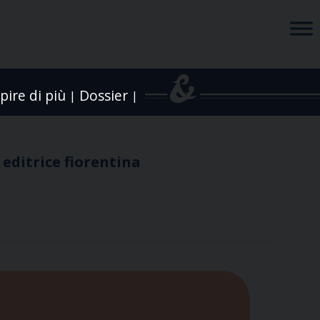
pire di più
Dossier
|
|
 editrice fiorentina