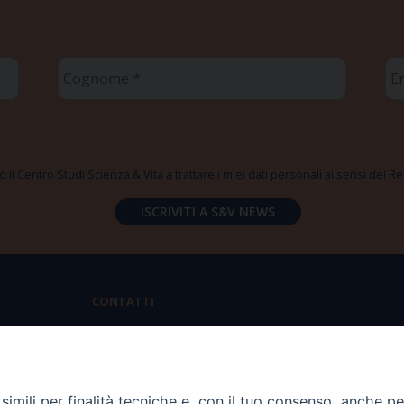
Cognome
Em
*
*
 il Centro Studi Scienza & Vita a trattare i miei dati personali ai sensi del
CONTATTI
Via Aurelia 796 | 00165 Roma
(+39) 06.6819.2554
imili per finalità tecniche e, con il tuo consenso, anche per 