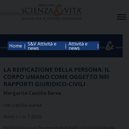
Skip
to
content
S&V Attività e
Attività e
|
|
|
Home
news
news
LA REIFICAZIONE DELLA PERSONA: IL
CORPO UMANO COME OGGETTO NEI
RAPPORTI GIURIDICO-CIVILI
Margarita Castilla Barea
ndc-castilla-barea
Anno I – n. 1 2016
Nuovo Diritto Civile