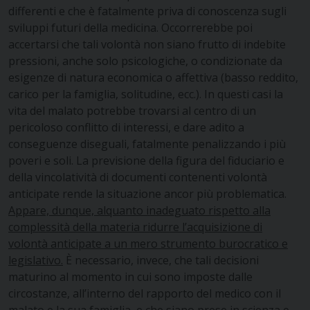
differenti e che è fatalmente priva di conoscenza sugli
sviluppi futuri della medicina. Occorrerebbe poi
accertarsi che tali volontà non siano frutto di indebite
pressioni, anche solo psicologiche, o condizionate da
esigenze di natura economica o affettiva (basso reddito,
carico per la famiglia, solitudine, ecc.). In questi casi la
vita del malato potrebbe trovarsi al centro di un
pericoloso conflitto di interessi, e dare adito a
conseguenze diseguali, fatalmente penalizzando i più
poveri e soli. La previsione della figura del fiduciario e
della vincolatività di documenti contenenti volontà
anticipate rende la situazione ancor più problematica.
Appare, dunque, alquanto inadeguato rispetto alla
complessità della materia ridurre l’acquisizione di
volontà anticipate a un mero strumento burocratico e
legislativo.
È necessario, invece, che tali decisioni
maturino al momento in cui sono imposte dalle
circostanze, all’interno del rapporto del medico con il
malato e la sua famiglia, e che siano prese in scienza e