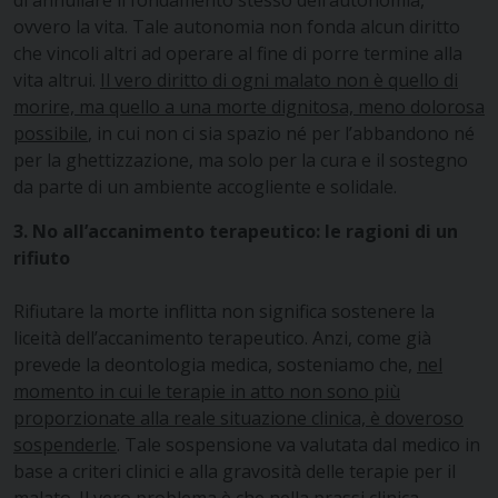
ovvero la vita. Tale autonomia non fonda alcun diritto
che vincoli altri ad operare al fine di porre termine alla
vita altrui.
Il vero diritto di ogni malato non è quello di
morire, ma quello a una morte dignitosa, meno dolorosa
possibile
, in cui non ci sia spazio né per l’abbandono né
per la ghettizzazione, ma solo per la cura e il sostegno
da parte di un ambiente accogliente e solidale.
3. No all’accanimento terapeutico: le ragioni di un
rifiuto
Rifiutare la morte inflitta non significa sostenere la
liceità dell’accanimento terapeutico. Anzi, come già
prevede la deontologia medica, sosteniamo che,
nel
momento in cui le terapie in atto non sono più
proporzionate alla reale situazione clinica, è doveroso
sospenderle
. Tale sospensione va valutata dal medico in
base a criteri clinici e alla gravosità delle terapie per il
malato. Il vero problema è che nella prassi clinica