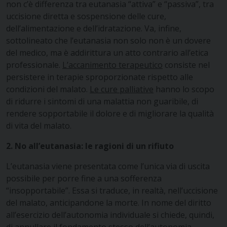
non c’è differenza tra eutanasia “attiva” e “passiva”, tra
uccisione diretta e sospensione delle cure,
dell’alimentazione e dell’idratazione. Va, infine,
sottolineato che l’eutanasia non solo non è un dovere
del medico, ma è addirittura un atto contrario all’etica
professionale.
L’accanimento terapeutico
consiste nel
persistere in terapie sproporzionate rispetto alle
condizioni del malato.
Le cure palliative
hanno lo scopo
di ridurre i sintomi di una malattia non guaribile, di
rendere sopportabile il dolore e di migliorare la qualità
di vita del malato.
2. No all’eutanasia: le ragioni di un rifiuto
L’eutanasia viene presentata come l’unica via di uscita
possibile per porre fine a una sofferenza
“insopportabile”. Essa si traduce, in realtà, nell’uccisione
del malato, anticipandone la morte. In nome del diritto
all’esercizio dell’autonomia individuale si chiede, quindi,
di annullare il fondamento stesso dell’autonomia,