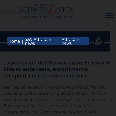
Skip
to
content
S&V Attività e
Attività e
|
|
|
Home
news
news
La posizione dell’Associazione Scienza &
Vita su eutanasia, accanimento
terapeutico, testamenti di vita.
Alla luce del dibattito in corso sulle scelte di fine vita,
riteniamo utile chiarire – in questa scheda – i termini
della questione e la posizione dell’Associazione Scienza
& Vita su eutanasia, accanimento terapeutico,
testamenti di vita. L’Associazione Scienza & Vita