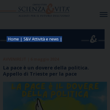
Skip
to
content
|
|
Home
S&V Attività e news
AVVENIRE.IT | 6 maggio 2024
La pace è un dovere della politica.
Appello di Trieste per la pace