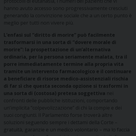
protocolli di eutanasia, i numeri dei pazienti che vi
hanno avuto accesso sono progressivamente cresciuti
generando la convinzione sociale che a un certo punto è
meglio per tutti non vivere più.
L’enfasi sul “diritto di morire” può facilmente
trasformarsi in una sorta di “dovere morale di
morire”: la prospettazione di un’alternativa
ordinaria, per la persona seriamente malata, tra il
porre immediatamente termine alla propria vita
tramite un intervento farmacologico e il continuare
a beneficiare di risorse medico-assistenziali rischia
di far sì che questa seconda opzione si trasformi in
una sorta di (costosa) pretesa soggettiva
nei
confronti delle pubbliche istituzioni, comportando
un’implicita “colpevolizzazione” di chi la compie e dei
suoi congiunti. Il Parlamento forse troverà altre
soluzioni seguendo sempre i dettami della Corte –
gratuità, garanzie e un medico volontario – ma lo faccia