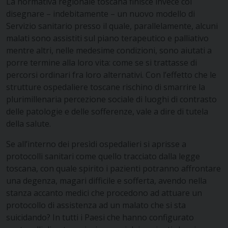
La normativa regionale toscana finisce invece col
disegnare – indebitamente – un nuovo modello di
Servizio sanitario presso il quale, parallelamente, alcuni
malati sono assistiti sul piano terapeutico e palliativo
mentre altri, nelle medesime condizioni, sono aiutati a
porre termine alla loro vita: come se si trattasse di
percorsi ordinari fra loro alternativi. Con l’effetto che le
strutture ospedaliere toscane rischino di smarrire la
plurimillenaria percezione sociale di luoghi di contrasto
delle patologie e delle sofferenze, vale a dire di tutela
della salute.
Se all’interno dei presìdi ospedalieri si aprisse a
protocolli sanitari come quello tracciato dalla legge
toscana, con quale spirito i pazienti potranno affrontare
una degenza, magari difficile e sofferta, avendo nella
stanza accanto medici che procedono ad attuare un
protocollo di assistenza ad un malato che si sta
suicidando? In tutti i Paesi che hanno configurato