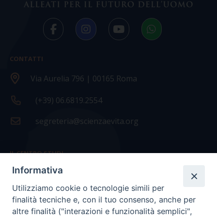
CONTATTI
Via Aurelia 796 | 00165 Roma
(+39) 06.6819.2554
segreteria@scienzaevita.org
IL CENTRO STUDI
Informativa
La nostra storia
Utilizziamo cookie o tecnologie simili per
Statuto
finalità tecniche e, con il tuo consenso, anche per
Presidenza e ufficio presidenza
altre finalità ("interazioni e funzionalità semplici",