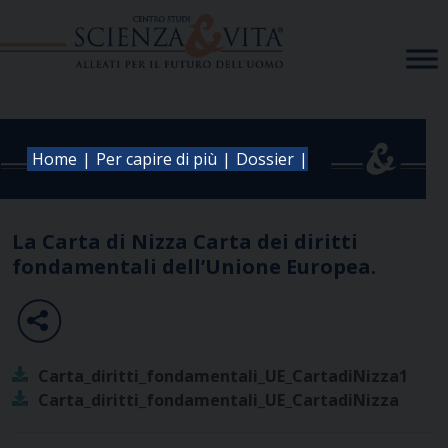
Skip
to
content
|
|
|
Home
Per capire di più
Dossier
La Carta di Nizza Carta dei diritti
fondamentali dell’Unione Europea.
Carta_diritti_fondamentali_UE_CartadiNizza1
Carta_diritti_fondamentali_UE_CartadiNizza