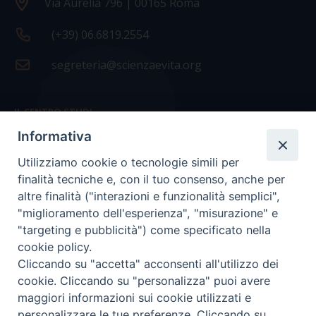
Via Aurelia 796 | 00165 Roma
(+39) 06.6819.2554
segreteria@scienzaevita.org
IL CENTRO STUDI
Informativa
La nostra storia
Utilizziamo cookie o tecnologie simili per
Statuto
finalità tecniche e, con il tuo consenso, anche per
Presidenza e ufficio presidenza
altre finalità ("interazioni e funzionalità semplici",
"miglioramento dell'esperienza", "misurazione" e
Consiglio scientifico
"targeting e pubblicità") come specificato nella
cookie policy.
Coordinamento nazionale
Cliccando su "accetta" acconsenti all'utilizzo dei
cookie. Cliccando su "personalizza" puoi avere
maggiori informazioni sui cookie utilizzati e
personalizzare le tue preferenze. Cliccando su