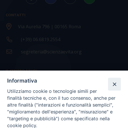
CONTATTI
Via Aurelia 796 | 00165 Roma
(+39) 06.6819.2554
segreteria@scienzaevita.org
IL CENTRO STUDI
Informativa
La nostra storia
Utilizziamo cookie o tecnologie simili per
Statuto
finalità tecniche e, con il tuo consenso, anche per
Presidenza e ufficio presidenza
altre finalità ("interazioni e funzionalità semplici",
"miglioramento dell'esperienza", "misurazione" e
Consiglio scientifico
"targeting e pubblicità") come specificato nella
cookie policy.
Coordinamento nazionale