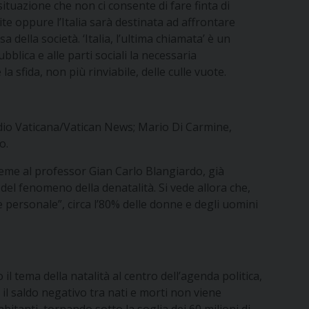
ituazione che non ci consente di fare finta di
cite oppure l’Italia sarà destinata ad affrontare
 della società. ‘Italia, l’ultima chiamata’ è un
bblica e alle parti sociali la necessaria
a sfida, non più rinviabile, delle culle vuote.
Radio Vaticana/Vatican News; Mario Di Carmine,
o.
sieme al professor Gian Carlo Blangiardo, già
e del fenomeno della denatalità. Si vede allora che,
e personale”, circa l’80% delle donne e degli uomini
l tema della natalità al centro dell’agenda politica,
il saldo negativo tra nati e morti non viene