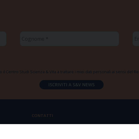
Cognome
Em
*
*
 il Centro Studi Scienza & Vita a trattare i miei dati personali ai sensi del
CONTATTI
Via Aurelia 796 | 00165 Roma