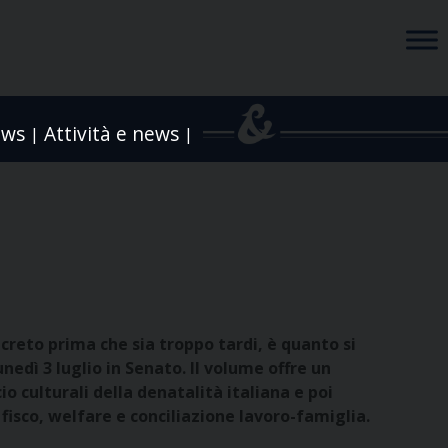
ews
Attività e news
|
|
creto prima che sia troppo tardi, è quanto si
unedì 3 luglio in Senato. Il volume offre un
culturali della denatalità italiana e poi
 fisco, welfare e conciliazione lavoro-famiglia.