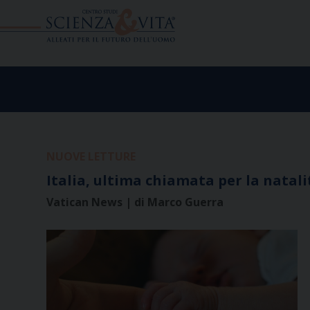
Skip
to
content
NUOVE LETTURE
Italia, ultima chiamata per la natali
Vatican News | di Marco Guerra