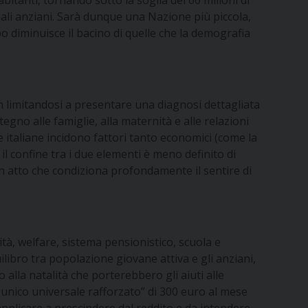
bitanti, tornando sotto la soglia dei 60 milioni di
quali anziani. Sarà dunque una Nazione più piccola,
o diminuisce il bacino di quelle che la demografia
n limitandosi a presentare una diagnosi dettagliata
no alle famiglie, alla maternità e alle relazioni
ie italiane incidono fattori tanto economici (come la
 il confine tra i due elementi è meno definito di
un atto che condiziona profondamente il sentire di
ità, welfare, sistema pensionistico, scuola e
libro tra popolazione giovane attiva e gli anziani,
 alla natalità che porterebbero gli aiuti alle
o unico universale rafforzato” di 300 euro al mese