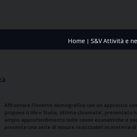
Home
S&V Attività e n
|
tà
Affrontare l’inverno demografico con un approccio con
propone il libro ‘Italia, ultima chiamata’, presentato l
ampio approfondimento sulle cause economiche e socio 
presenta una serie di misure realizzabili in materia di