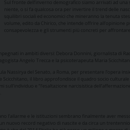
Sul fronte dell’inverno demografico siamo arrivati ad una s
niente, o si fa qualcosa ora per invertire il trend delle nas
squilibri sociali ed economici che mineranno la tenuta stessa
volume, edito da Chirico, che intende offrire all’opinione pu
consapevolezza e gli strumenti più concreti per affrontare l
i impegnati in ambiti diversi: Debora Donnini, giornalista di 
agogista Angelo Trecca e la psicoterapeuta Maria Scicchitan
l’aula Nassirya del Senato, a Roma, per presentare l’opera in
 e Scicchitano, il libro approfondisce il quadro socio cultural
i sull’individuo e “l’esaltazione narcisistica dell’affermazion
.
ano l’allarme e le istituzioni sembrano finalmente aver messo i
 un nuovo record negativo di nascite e da circa un trentennio 