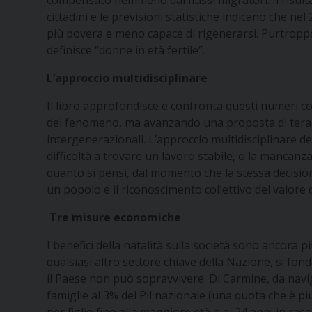
compensato nemmeno dai flussi migratori. Il risultat
cittadini e le previsioni statistiche indicano che n
più povera e meno capace di rigenerarsi. Purtroppo s
definisce “donne in età fertile”.
L’approccio multidisciplinare
Il libro approfondisce e confronta questi numeri co
del fenomeno, ma avanzando una proposta di terapia
intergenerazionali. L’approccio multidisciplinare del
difficoltà a trovare un lavoro stabile, o la mancanza
quanto si pensi, dal momento che la stessa decision
un popolo e il riconoscimento collettivo del valore di
Tre misure economiche
I benefici della natalità sulla società sono ancora 
qualsiasi altro settore chiave della Nazione, si fo
il Paese non può sopravvivere. Di Carmine, da naviga
famiglie al 3% del Pil nazionale (una quota che è pi