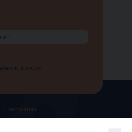
ail
 Regolamento UE 2016/679
IL CENTRO STUDI
La nostra storia