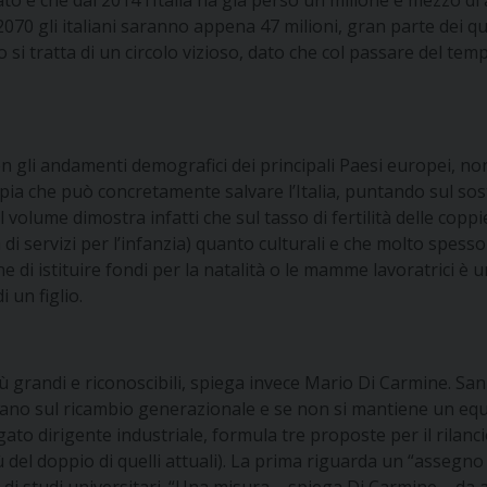
o è che dal 2014 l’Italia ha già perso un milione e mezzo di a
el 2070 gli italiani saranno appena 47 milioni, gran parte dei 
i tratta di un circolo vizioso, dato che col passare del temp
n gli andamenti demografici dei principali Paesi europei, no
 che può concretamente salvare l’Italia, puntando sul sosteg
 volume dimostra infatti che sul tasso di fertilità delle copp
 di servizi per l’infanzia) quanto culturali e che molto spesso
e di istituire fondi per la natalità o le mamme lavoratrici è 
 un figlio.
più grandi e riconoscibili, spiega invece Mario Di Carmine. San
ndano sul ricambio generazionale e se non si mantiene un equi
to dirigente industriale, formula tre proposte per il rilancio
ù del doppio di quelli attuali). La prima riguarda un “assegn