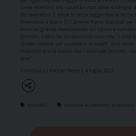
per figlio fino alla maggiore età o ai 24 anni in ca
come incentivo alla natalità e non come sostegno all
dei lavoratori. E infine la terza suggerisce la detraz
l’intervista a Mario Di Carmine Piano Marshall per l
sono un grande investimento sul futuro e non dev
Donnini, il libro ha un approccio concreto: “i soldi
strade creative per sostenere le madri”. Anzi serve 
collettivo di una nuova vita – conclude Donnini – m
anni”.
Continua su Vatican News | 4 luglio 2023
denatalità
eutanasia accanimento terapeutico 