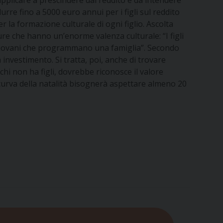
 applicare a prescindere dal reddito e da intendere
rre fino a 5000 euro annui per i figli sul reddito
er la formazione culturale di ogni figlio. Ascolta
ure che hanno un’enorme valenza culturale: “I figli
giovani che programmano una famiglia”. Secondo
investimento. Si tratta, poi, anche di trovare
hi non ha figli, dovrebbe riconosce il valore
 curva della natalità bisognerà aspettare almeno 20