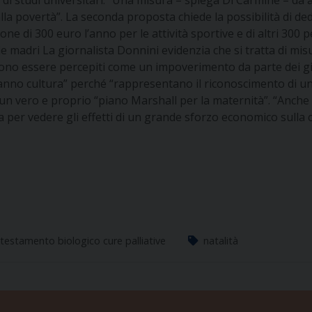
so di studi universitari. “Una misura – spiega Di Carmine – da
a povertà”. La seconda proposta chiede la possibilità di dedu
ione di 300 euro l’anno per le attività sportive e di altri 300 p
e madri La giornalista Donnini evidenzia che si tratta di mis
ono essere percepiti come un impoverimento da parte dei 
 fanno cultura” perché “rappresentano il riconoscimento di un 
un vero e proprio “piano Marshall per la maternità”. “Anche c
a per vedere gli effetti di un grande sforzo economico sulla
testamento biologico cure palliative
natalità