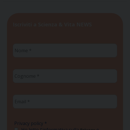
Iscriviti a Scienza & Vita NEWS
Nome
*
Cognome
*
Email
*
Privacy policy
*
Ho letto l'informativa sulla
e
Privacy