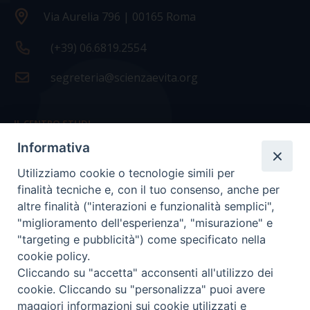
Via Aurelia 796 | 00165 Roma
(+39) 06.6819.2554
segreteria@scienzaevita.org
IL CENTRO STUDI
Informativa
La nostra storia
Utilizziamo cookie o tecnologie simili per
Statuto
finalità tecniche e, con il tuo consenso, anche per
Presidenza e ufficio presidenza
altre finalità ("interazioni e funzionalità semplici",
"miglioramento dell'esperienza", "misurazione" e
Consiglio scientifico
"targeting e pubblicità") come specificato nella
cookie policy.
Coordinamento nazionale
Cliccando su "accetta" acconsenti all'utilizzo dei
cookie. Cliccando su "personalizza" puoi avere
maggiori informazioni sui cookie utilizzati e