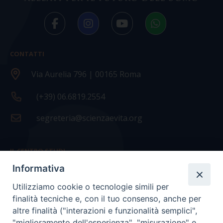
CONTATTI
Via Aurelia 796 | 00165 Roma
(+39) 06.6819.2554
segreteria@scienzaevita.org
IL CENTRO STUDI
Informativa
La nostra storia
Utilizziamo cookie o tecnologie simili per
Statuto
finalità tecniche e, con il tuo consenso, anche per
Presidenza e ufficio presidenza
altre finalità ("interazioni e funzionalità semplici",
"miglioramento dell'esperienza", "misurazione" e