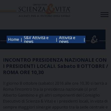
Skip
to
content
S&V Attività e
Attività e
|
|
|
Home
news
news
INCONTRO PRESIDENZA NAZIONALE CON
I PRESIDENTI LOCALI. Sabato 8 OTTOBRE /
ROMA ORE 10,30
Il giorno 8 ottobre (sabato) 2016 alle ore 10,30 si terrà a
Roma l’incontro tra la presidenza nazionale (il prof.
Alberto Gambino e gli altri componenti del Consiglio
Esecutivo di Scienza & Vita) e i presidenti locali, in vista di
sempre maggiori sinergie appunto tra la sede centrale e