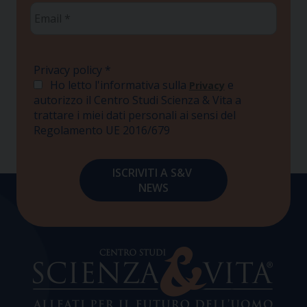
Email
*
Privacy policy
*
Ho letto l'informativa sulla
e
Privacy
autorizzo il Centro Studi Scienza & Vita a
trattare i miei dati personali ai sensi del
Regolamento UE 2016/679